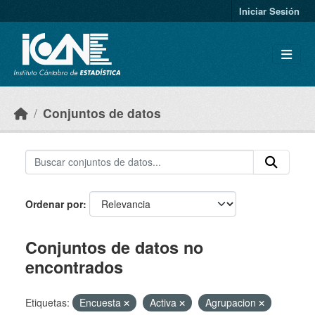
Skip to main content
Iniciar Sesión
Conjuntos de datos
Ordenar por
Conjuntos de datos no
encontrados
Etiquetas:
Encuesta
Activa
Agrupacion