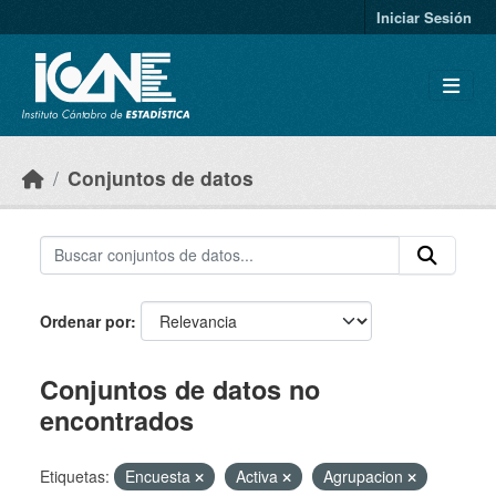
Skip to main content
Iniciar Sesión
Conjuntos de datos
Ordenar por
Conjuntos de datos no
encontrados
Etiquetas:
Encuesta
Activa
Agrupacion