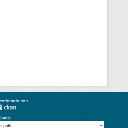
estionado con
dioma