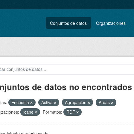
Conjuntos de datos
Organizaciones
njuntos de datos no encontrados
tas:
Encuesta
Activa
Agrupacion
Areas
izaciones:
icane
Formatos:
RDF
vor intente otra búsqueda.