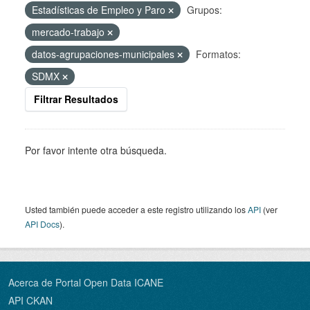
Estadísticas de Empleo y Paro
Grupos:
mercado-trabajo
datos-agrupaciones-municipales
Formatos:
SDMX
Filtrar Resultados
Por favor intente otra búsqueda.
Usted también puede acceder a este registro utilizando los
API
(ver
API Docs
).
Acerca de Portal Open Data ICANE
API CKAN