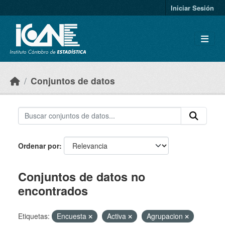
Skip to main content
Iniciar Sesión
Conjuntos de datos
Ordenar por
Conjuntos de datos no
encontrados
Etiquetas:
Encuesta
Activa
Agrupacion