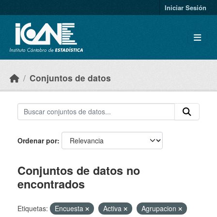
Skip to main content
Iniciar Sesión
Conjuntos de datos
Ordenar por
Conjuntos de datos no
encontrados
Etiquetas:
Encuesta
Activa
Agrupacion