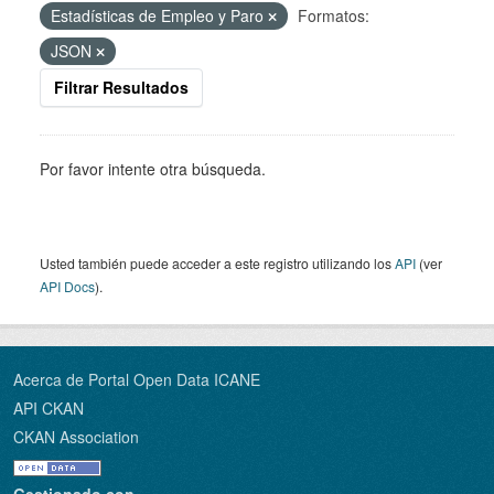
Estadísticas de Empleo y Paro
Formatos:
JSON
Filtrar Resultados
Por favor intente otra búsqueda.
Usted también puede acceder a este registro utilizando los
API
(ver
API Docs
).
Acerca de Portal Open Data ICANE
API CKAN
CKAN Association