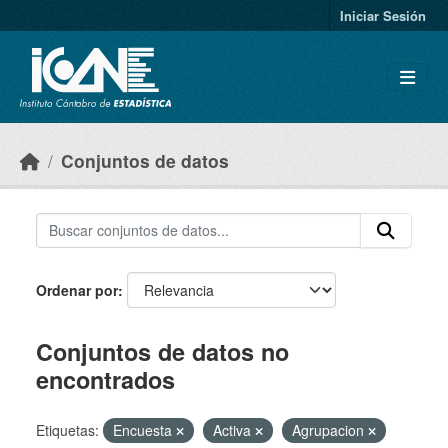
Skip to main content
Iniciar Sesión
Conjuntos de datos
Ordenar por
Conjuntos de datos no
encontrados
Etiquetas:
Encuesta
Activa
Agrupacion