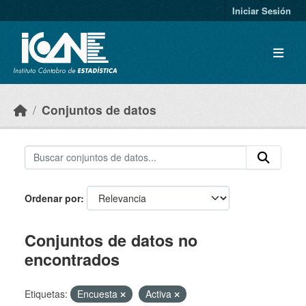
Skip to main content
Iniciar Sesión
Conjuntos de datos
Ordenar por
Conjuntos de datos no
encontrados
Etiquetas:
Encuesta
Activa