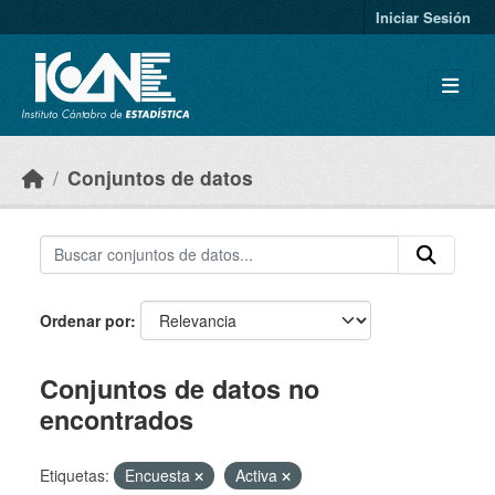
Skip to main content
Iniciar Sesión
Conjuntos de datos
Ordenar por
Conjuntos de datos no
encontrados
Etiquetas:
Encuesta
Activa