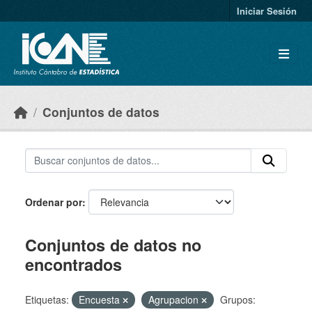
Skip to main content
Iniciar Sesión
Conjuntos de datos
Ordenar por
Conjuntos de datos no
encontrados
Etiquetas:
Encuesta
Agrupacion
Grupos: