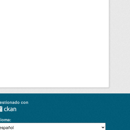
estionado con
dioma