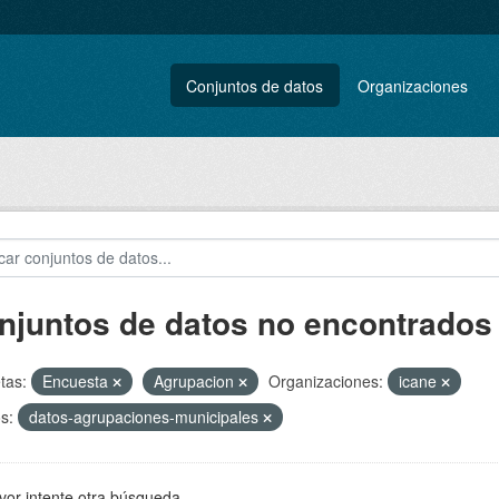
Conjuntos de datos
Organizaciones
njuntos de datos no encontrados
tas:
Encuesta
Agrupacion
Organizaciones:
icane
s:
datos-agrupaciones-municipales
vor intente otra búsqueda.