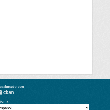
estionado con
dioma