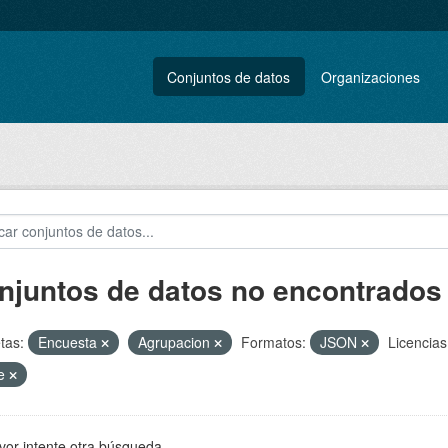
Conjuntos de datos
Organizaciones
njuntos de datos no encontrados
tas:
Encuesta
Agrupacion
Formatos:
JSON
Licencias
ne
vor intente otra búsqueda.