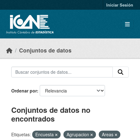
Skip to main content
Iniciar Sesión
Conjuntos de datos
Ordenar por
Conjuntos de datos no
encontrados
Etiquetas:
Encuesta
Agrupacion
Areas