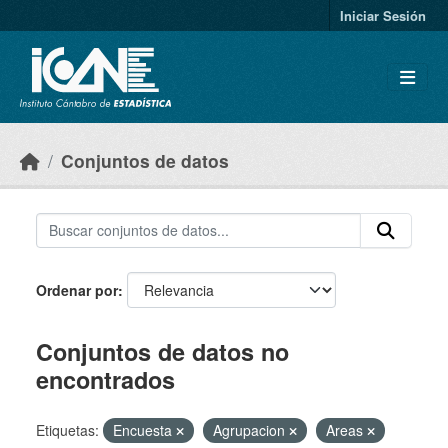
Skip to main content
Iniciar Sesión
Conjuntos de datos
Ordenar por
Conjuntos de datos no
encontrados
Etiquetas:
Encuesta
Agrupacion
Areas