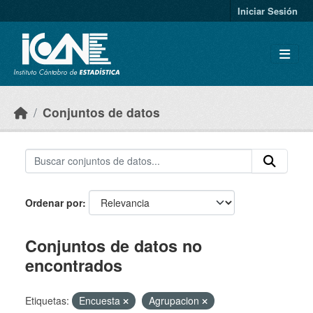
Skip to main content
Iniciar Sesión
Conjuntos de datos
Ordenar por
Conjuntos de datos no
encontrados
Etiquetas:
Encuesta
Agrupacion