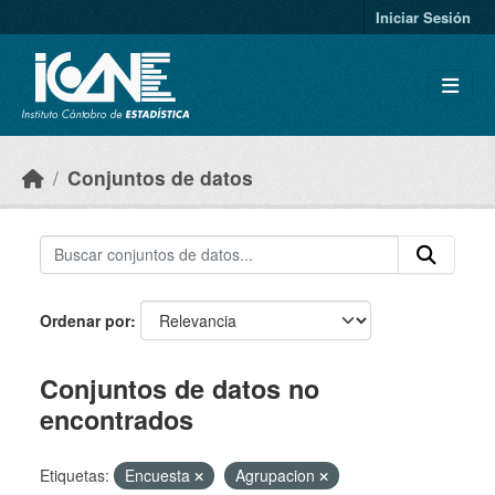
Skip to main content
Iniciar Sesión
Conjuntos de datos
Ordenar por
Conjuntos de datos no
encontrados
Etiquetas:
Encuesta
Agrupacion