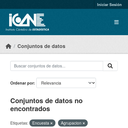
Skip to main content
Iniciar Sesión
Conjuntos de datos
Ordenar por
Conjuntos de datos no
encontrados
Etiquetas:
Encuesta
Agrupacion