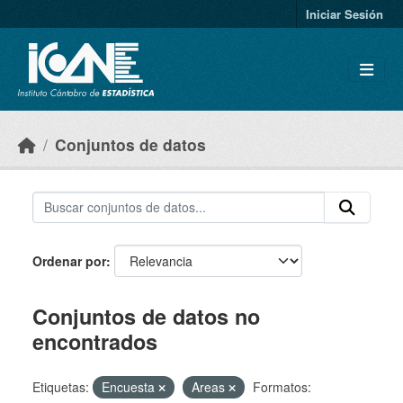
Skip to main content
Iniciar Sesión
Conjuntos de datos
Ordenar por
Conjuntos de datos no
encontrados
Etiquetas:
Encuesta
Areas
Formatos: