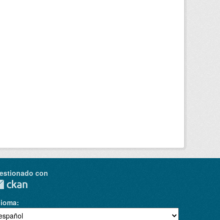
estionado con
dioma