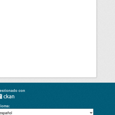
estionado con
dioma