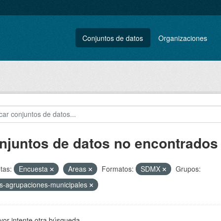
Conjuntos de datos
Organizaciones
njuntos de datos no encontrados
tas:
Encuesta
Areas
Formatos:
SDMX
Grupos:
s-agrupaciones-municipales
vor intente otra búsqueda.