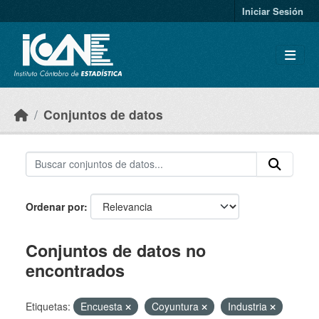
Skip to main content
Iniciar Sesión
Conjuntos de datos
Ordenar por
Conjuntos de datos no
encontrados
Etiquetas:
Encuesta
Coyuntura
Industria