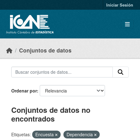
Skip to main content
Iniciar Sesión
Conjuntos de datos
Ordenar por
Conjuntos de datos no
encontrados
Etiquetas:
Encuesta
Dependencia