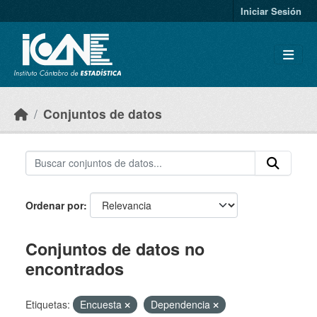
Skip to main content
Iniciar Sesión
Conjuntos de datos
Ordenar por
Conjuntos de datos no
encontrados
Etiquetas:
Encuesta
Dependencia