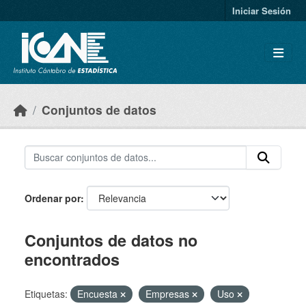
Skip to main content
Iniciar Sesión
Conjuntos de datos
Ordenar por
Conjuntos de datos no
encontrados
Etiquetas:
Encuesta
Empresas
Uso