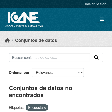
Skip to main content
Iniciar Sesión
Conjuntos de datos
Ordenar por
Conjuntos de datos no
encontrados
Etiquetas:
Encuesta