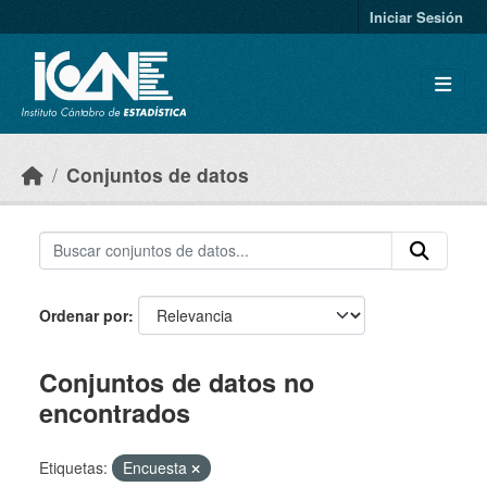
Skip to main content
Iniciar Sesión
Conjuntos de datos
Ordenar por
Conjuntos de datos no
encontrados
Etiquetas:
Encuesta