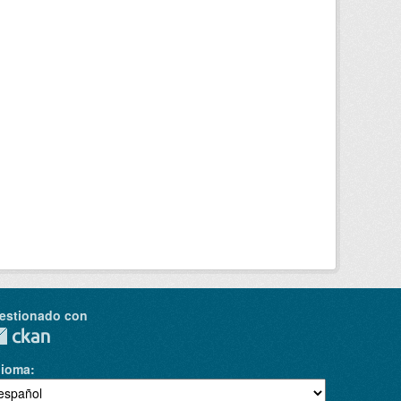
estionado con
dioma