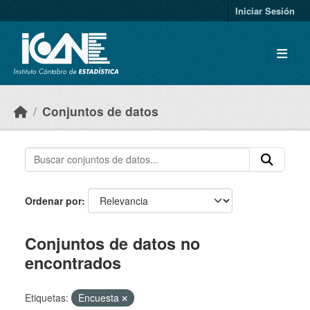
Skip to main content
Iniciar Sesión
Conjuntos de datos
Ordenar por
Conjuntos de datos no
encontrados
Etiquetas:
Encuesta