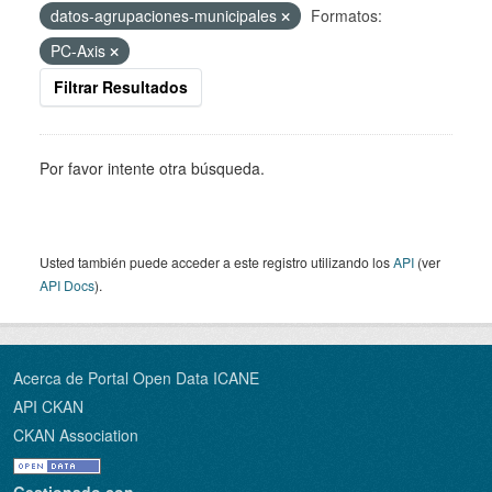
datos-agrupaciones-municipales
Formatos:
PC-Axis
Filtrar Resultados
Por favor intente otra búsqueda.
Usted también puede acceder a este registro utilizando los
API
(ver
API Docs
).
Acerca de Portal Open Data ICANE
API CKAN
CKAN Association