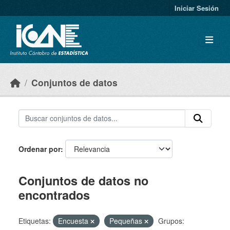
Skip to main content
Iniciar Sesión
Conjuntos de datos
Ordenar por
Conjuntos de datos no
encontrados
Etiquetas:
Encuesta
Pequeñas
Grupos: