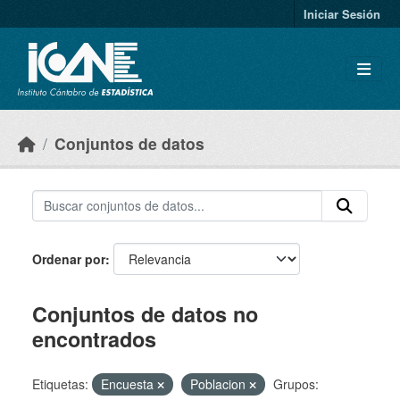
Skip to main content
Iniciar Sesión
Conjuntos de datos
Ordenar por
Conjuntos de datos no
encontrados
Etiquetas:
Encuesta
Poblacion
Grupos: