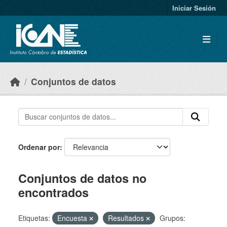
Skip to main content
Iniciar Sesión
Conjuntos de datos
Ordenar por
Conjuntos de datos no
encontrados
Etiquetas:
Encuesta
Resultados
Grupos: