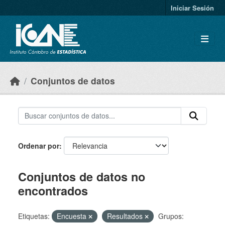
Skip to main content
Iniciar Sesión
Conjuntos de datos
Ordenar por
Conjuntos de datos no
encontrados
Etiquetas:
Encuesta
Resultados
Grupos: