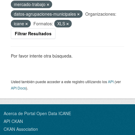
mercado-trabajo
datos-agrupaciones-municipales
Organizaciones:
icane
Formatos:
XLS
Filtrar Resultados
Por favor intente otra búsqueda.
Usted también puede acceder a este registro utilizando los
API
(ver
API Docs
).
Acerca de Portal Open Data ICANE
API CKAN
CKAN Association