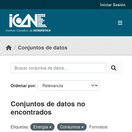
Skip to main content
Iniciar Sesión
Conjuntos de datos
Ordenar por
Conjuntos de datos no
encontrados
Etiquetas:
Energía
Consumos
Formatos: