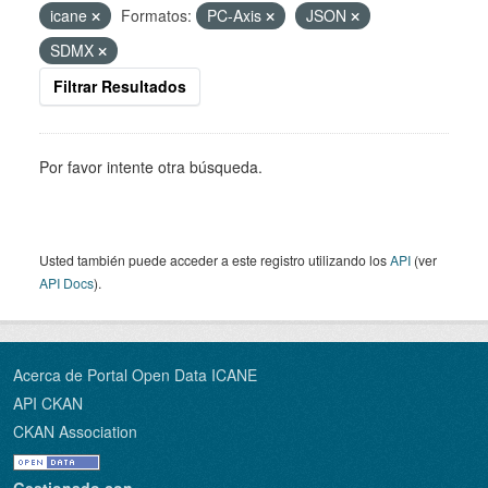
icane
Formatos:
PC-Axis
JSON
SDMX
Filtrar Resultados
Por favor intente otra búsqueda.
Usted también puede acceder a este registro utilizando los
API
(ver
API Docs
).
Acerca de Portal Open Data ICANE
API CKAN
CKAN Association