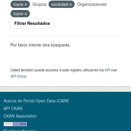
icane
Grupos:
sociedad
Organizaciones:
icane
Filtrar Resultados
Por favor intente otra búsqueda.
Usted también puede acceder a este registro utilizando los
API
(ver
API Docs
).
Acerca de Portal Open Data ICANE
API CKAN
CKAN Association