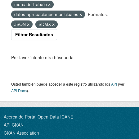
mercado-trabajo
datos-agrupaciones-municipales
Formatos:
JSON
SDMX
Filtrar Resultados
Por favor intente otra búsqueda.
Usted también puede acceder a este registro utilizando los
API
(ver
API Docs
).
Acerca de Portal Open Data ICANE
API CKAN
CKAN Association