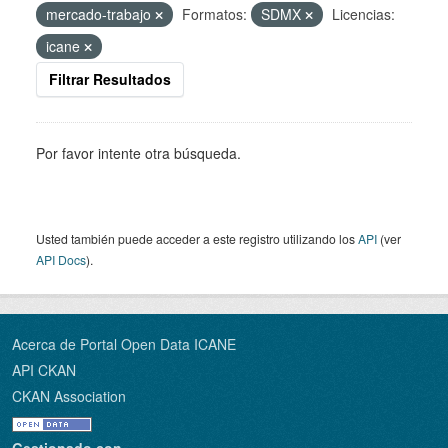
mercado-trabajo
Formatos:
SDMX
Licencias:
icane
Filtrar Resultados
Por favor intente otra búsqueda.
Usted también puede acceder a este registro utilizando los
API
(ver
API Docs
).
Acerca de Portal Open Data ICANE
API CKAN
CKAN Association