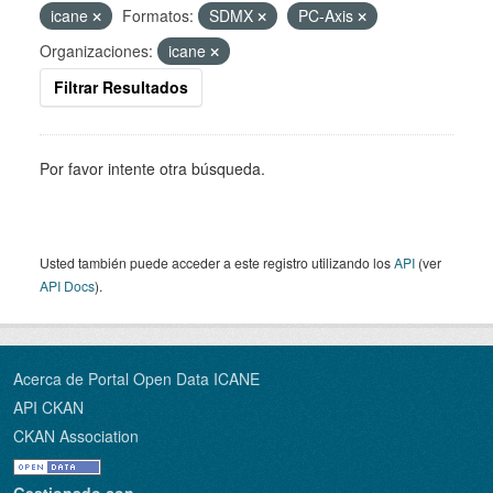
icane
Formatos:
SDMX
PC-Axis
Organizaciones:
icane
Filtrar Resultados
Por favor intente otra búsqueda.
Usted también puede acceder a este registro utilizando los
API
(ver
API Docs
).
Acerca de Portal Open Data ICANE
API CKAN
CKAN Association