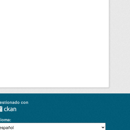
estionado con
dioma