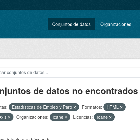
Conjuntos de datos
Organizaciones
njuntos de datos no encontrados
tas:
Estadísticas de Empleo y Paro
Formatos:
HTML
Axis
Organizaciones:
icane
Licencias:
icane
vor intente otra búsqueda.