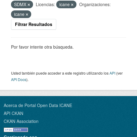
SDMX
Licencias:
icane
Organizaciones:
icane
Filtrar Resultados
Por favor intente otra búsqueda.
Usted también puede acceder a este registro utilizando los
API
(ver
API Docs
).
Acerca de Portal Open Data ICANE
API CKAN
CKAN Association