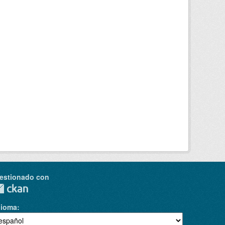
estionado con
dioma