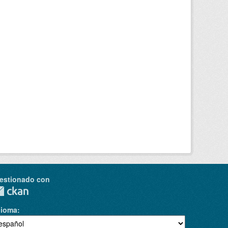
estionado con
dioma