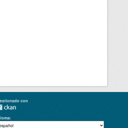
estionado con
dioma