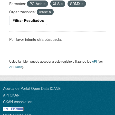
Formatos:
PC-Axis
XLS
SDMX
Organizaciones:
icane
Filtrar Resultados
Por favor intente otra búsqueda.
Usted también puede acceder a este registro utilizando los
API
(ver
API Docs
).
Acerca de Portal Open Data ICANE
API CKAN
CKAN Association