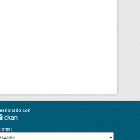
estionado con
dioma