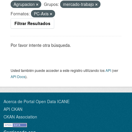
Agrupacion
Grupos:
mercado-trabajo
Formatos:
PC-Axis
Filtrar Resultados
Por favor intente otra búsqueda.
Usted también puede acceder a este registro utilizando los
API
(ver
API Docs
).
Acerca de Portal Open Data ICANE
API CKAN
CKAN Association