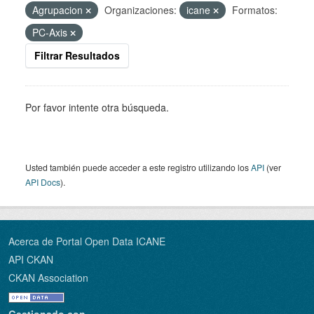
Agrupacion
Organizaciones:
icane
Formatos:
PC-Axis
Filtrar Resultados
Por favor intente otra búsqueda.
Usted también puede acceder a este registro utilizando los
API
(ver
API Docs
).
Acerca de Portal Open Data ICANE
API CKAN
CKAN Association