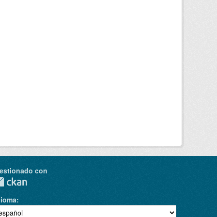
estionado con
dioma