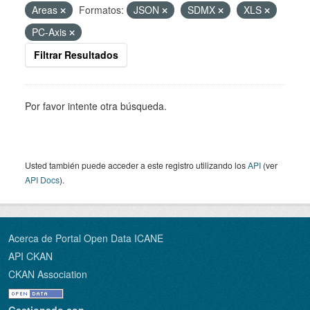
Areas
Formatos:
JSON
SDMX
XLS
PC-Axis
Filtrar Resultados
Por favor intente otra búsqueda.
Usted también puede acceder a este registro utilizando los
API
(ver
API Docs
).
Acerca de Portal Open Data ICANE
API CKAN
CKAN Association