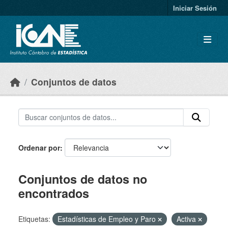
Skip to main content
Iniciar Sesión
Conjuntos de datos
Ordenar por
Conjuntos de datos no
encontrados
Etiquetas:
Estadísticas de Empleo y Paro
Activa