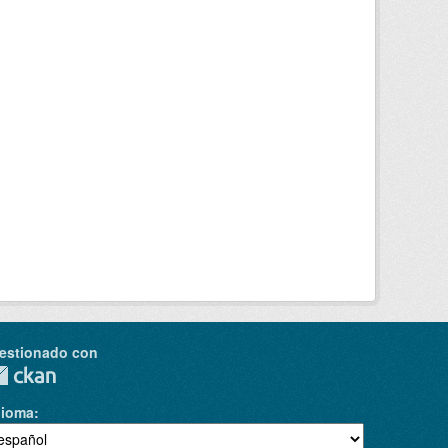
estionado con
dioma