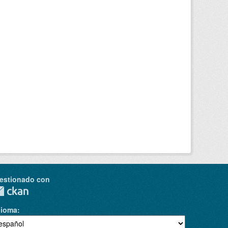
estionado con
dioma