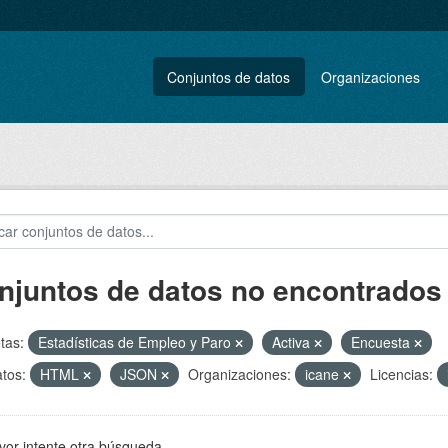
Conjuntos de datos
Organizaciones
njuntos de datos no encontrados
tas:
Estadísticas de Empleo y Paro
Activa
Encuesta
tos:
HTML
JSON
Organizaciones:
icane
Licencias:
vor intente otra búsqueda.